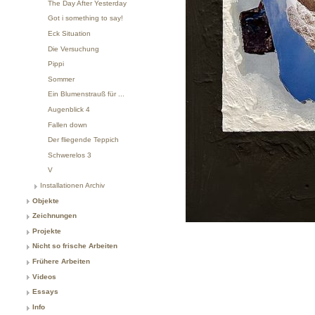
The Day After Yesterday
Got i something to say!
Eck Situation
Die Versuchung
Pippi
Sommer
Ein Blumenstrauß für ...
Augenblick 4
Fallen down
Der fliegende Teppich
Schwerelos 3
V
Installationen Archiv
Objekte
Zeichnungen
Projekte
Nicht so frische Arbeiten
Frühere Arbeiten
Videos
Essays
Info