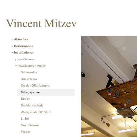
Aktuelles
Performance
Installationen
Installationen
Installationen Archiv
Schwerelos
Blitzableiter
Ort der Offenbarung
Mittagspause
Boden
Dachlandschaft
Weniger als 1/2 Stuhl
1. Juli
Mein Galerist
Flieger