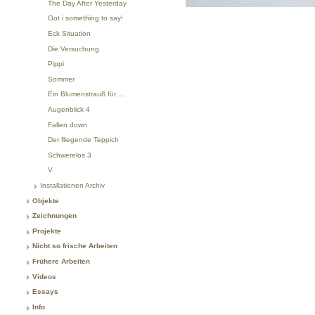
The Day After Yesterday
Got i something to say!
Eck Situation
Die Versuchung
Pippi
Sommer
Ein Blumenstrauß für ...
Augenblick 4
Fallen down
Der fliegende Teppich
Schwerelos 3
V
Installationen Archiv
Objekte
Zeichnungen
Projekte
Nicht so frische Arbeiten
Frühere Arbeiten
Videos
Essays
Info