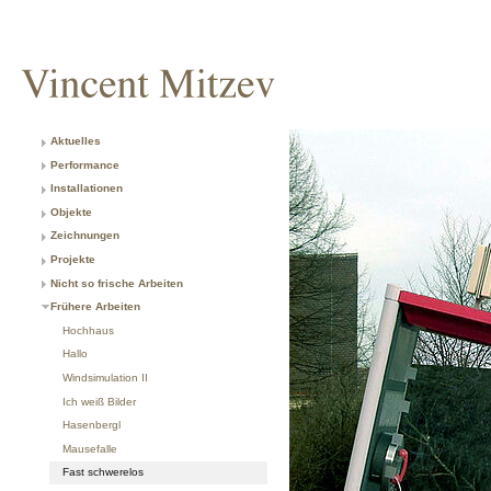
Aktuelles
Performance
Installationen
Objekte
Zeichnungen
Projekte
Nicht so frische Arbeiten
Frühere Arbeiten
Hochhaus
Hallo
Windsimulation II
Ich weiß Bilder
Hasenbergl
Mausefalle
Fast schwerelos